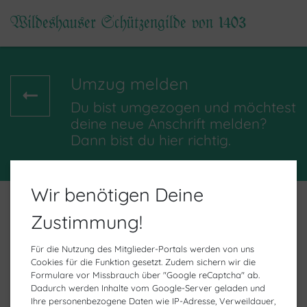
Wildeshauser Schützengilde von 1403
Umzug melden
Du bist umgezogen und möchtest
deine neue Anschrift melden?
Dann bist du hier richtig.
Wir benötigen Deine
Zustimmung!
Für die Nutzung des Mitglieder-Portals werden von uns
Für die Nutzung müssen Sie den Cookies
Cookies für die Funktion gesetzt. Zudem sichern wir die
Formulare vor Missbrauch über "Google reCaptcha" ab.
Analysen
zustimmen.
Dadurch werden Inhalte vom Google-Server geladen und
Ihre personenbezogene Daten wie IP-Adresse, Verweildauer,